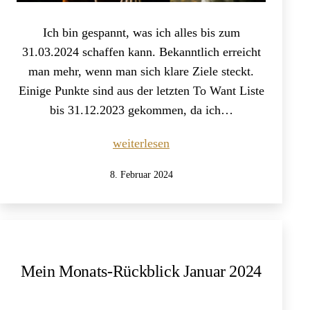
Ich bin gespannt, was ich alles bis zum
31.03.2024 schaffen kann. Bekanntlich erreicht
man mehr, wenn man sich klare Ziele steckt.
Einige Punkte sind aus der letzten To Want Liste
bis 31.12.2023 gekommen, da ich…
Meine
weiterlesen
To-
Veröffentlicht
8. Februar 2024
Want-
am
Liste
für
das
1.
Mein Monats-Rückblick Januar 2024
Quartal
2024