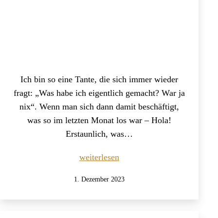
Ich bin so eine Tante, die sich immer wieder
fragt: „Was habe ich eigentlich gemacht? War ja
nix“. Wenn man sich dann damit beschäftigt,
was so im letzten Monat los war – Hola!
Erstaunlich, was…
Monats-
weiterlesen
Rückblick:
Veröffentlicht
1. Dezember 2023
Mein
am
November
2023