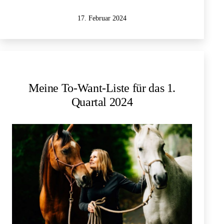
Krankheit:
Veröffentlicht
17. Februar 2024
Liszenzephalie
am
„Glatthirn“
bei
einem
Kater
Meine To-Want-Liste für das 1.
Quartal 2024