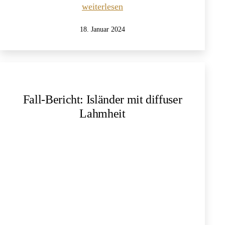
Was
weiterlesen
ist
Veröffentlicht
18. Januar 2024
eigentlich
am
der
Unterschied
zwischen
der
Fall-Bericht: Isländer mit diffuser
AOE
Lahmheit
und
der
Akupunktur