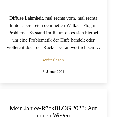
Diffuse Lahmheit, mal rechts vorn, mal rechts
hinten, bereiteten dem netten Wallach Flugnir
Probleme. Es stand im Raum ob es sich hierbei
um eine Problematik der Hufe handelt oder
vielleicht doch der Rücken verantwortlich sein…
Fall-
weiterlesen
Bericht:
Veröffentlicht
6. Januar 2024
Isländer
am
mit
diffuser
Lahmheit
Mein Jahres-RückBLOG 2023: Auf
neuen Wegen