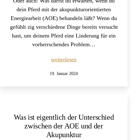
Oder auch: Was darfst du erwarten, wenn du
dein Pferd mit der akupunkturorientierten
Energiearbeit (AOE) behandeln läßt? Wenn du
gefühlt zig verschiedene Dinge bereits versucht
hast, um deinem Pferd eine Linderung für ein
vorherrschendes Problem…
Wie
weiterlesen
läuft
Veröffentlicht
19. Januar 2024
eine
am
AOE
Behandlung
am
Pferd
Was ist eigentlich der Unterschied
ab?
zwischen der AOE und der
Akupunktur