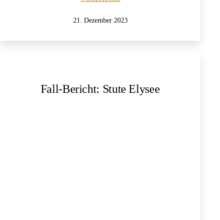
Jahres-
Veröffentlicht
21. Dezember 2023
RückBLOG
am
2023:
Auf
neuen
Wegen
Fall-Bericht: Stute Elysee