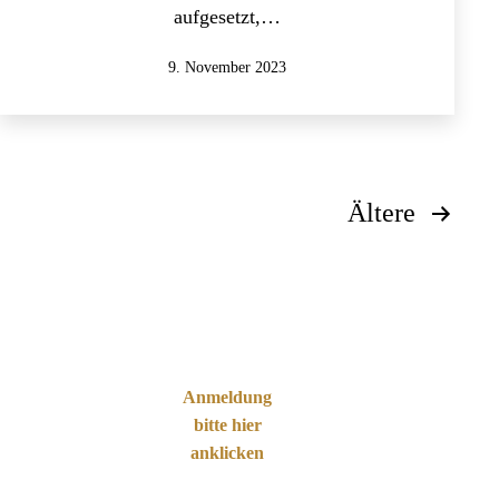
aufgesetzt,…
Veröffentlicht
9. November 2023
am
Seitennummerierung
Ältere
der
Beiträge
Anmeldung
bitte hier
anklicken